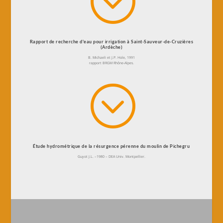
Rapport de recherche d'eau pour irrigation à Saint-Sauveur-de-Cruzières
(Ardèche)
B. Michaeli et J.P. Hole, 1991
rapport BRGM Rhône-Alpes.
;
Étude hydrométrique de la résurgence pérenne du moulin de Pichegru
Guyot J.L. –1980 – DEA Univ. Montpellier.