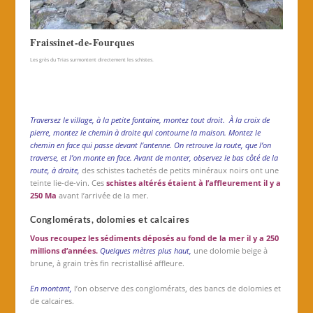
Fraissinet-de-Fourques
Les grès du Trias surmontent directement les schistes.
Traversez le village, à la petite fontaine, montez
tout droit.
À la croix de
pierre, montez le che
min à droite qui
contourne la maison. Montez le
chemin en face qui passe devant l’antenne.
On retrouve la route, que l’on
traverse, et l’on monte en face. Avant de monter, observez le bas côté de la
route, à droite,
des schistes tachetés de petits minéraux noirs ont une
teinte lie-de-vin. Ces
schistes altérés étaient à l’affleurement il y a
250 Ma
avant l’arrivée de la mer.
Conglomérats, dolomies et calcaires
Vous recoupez les sédiments déposés au fond de la mer il y a 250
millions d’années.
Quelques mètres plus haut,
une dolomie beige à
brune, à grain très fin recristallisé affleure.
En montant,
l’on observe des conglomérats, des bancs de dolomies et
de calcaires.