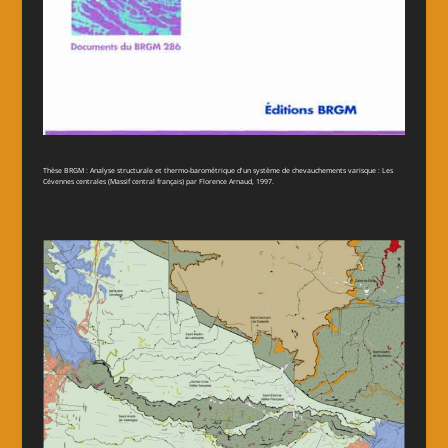
Thèse BRGM : Analyse structurale et thermo-barométrique d'un système de chevauchements varisque : Les
Cévennes centrales (Massif central français) par Florence Arnaud, 1997.