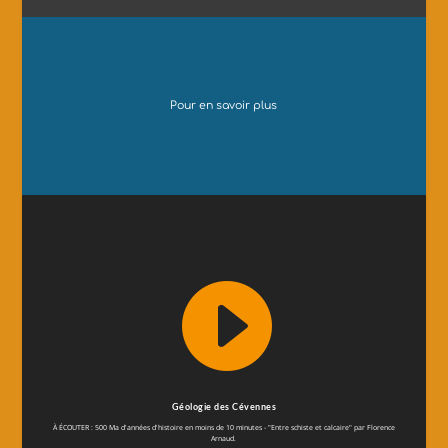
Pour en savoir plus

Géologie des Cévennes
À ÉCOUTER : 500 Ma d'années d'histoire en moins de 10 minutes - "Entre schiste et calcaire" par Florence
Arnaud.