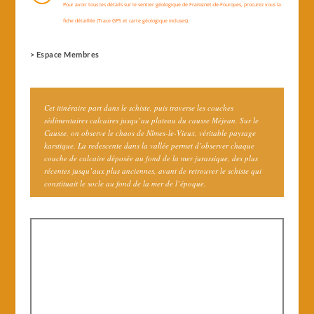
Pour avoir tous les détails sur le sentier géologique de Fraissinet-de-Fourques, procurez vous la
fiche détaillée (Trace GPS et carte géologique incluses).
> Espace Membres
Cet itinéraire part dans le schiste, puis traverse les couches
sédimentaires calcaires jusqu’au plateau du causse Méjean. Sur le
Causse, on observe le chaos de Nîmes-le-Vieux, véritable paysage
karstique. La redescente dans la vallée permet d’observer chaque
couche de calcaire déposée au fond de la mer jurassique, des plus
récentes jusqu’aux plus anciennes, avant de retrouver le schiste qui
constituait le socle au fond de la mer de l’époque.