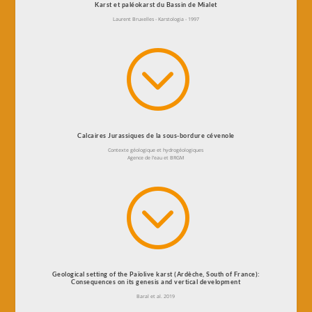
Karst et paléokarst du Bassin de Mialet
Laurent Bruxelles - Karstologia - 1997
;
Calcaires Jurassiques de la sous-bordure cévenole
Contexte géologique et hydrogéologiques
Agence de l’eau et BRGM
;
Geological setting of the Païolive karst (Ardèche, South of France):
Consequences on its genesis and vertical development
Baral et al. 2019