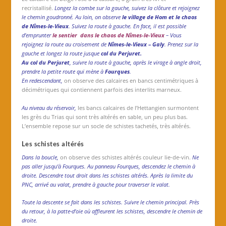
recristallisé.
Longez la combe sur la gauche, suivez la clôture et rejoignez
le chemin goudronné. Au loin, on observe
le village de Hom et le chaos
de Nîmes-le-Vieux
. Suivez la route à gauche. En face, il est possible
d’emprunter
le sentier
dans le chaos de Nîmes-le-Vieux
– Vous
rejoignez la route au croisement de
Nîmes-le-Vieux – Galy
. Prenez sur la
gauche et longez la route jusque
col du Perjuret.
Au col du Perjuret
, suivre la route à gauche, après le virage à angle droit,
prendre la petite route qui mène à
Fourques
.
En redescendant,
on observe des calcaires en bancs centimétriques à
décimétriques qui contiennent parfois des interlits marneux.
Au niveau du réservoir,
les bancs calcaires de l’Hettangien surmontent
les grès du Trias qui sont très altérés en sable, un peu plus bas.
L’ensemble repose sur un socle de schistes tachetés, très altérés.
Les schistes altérés
Dans la boucle,
on observe des schistes altérés couleur lie-de-vin
.
Ne
pas aller jusqu’à Fourques. Au panneau Fourques, descendez le chemin à
droite. Descendre tout droit dans les schistes altérés. Après la limite du
PNC, arrivé au valat, prendre à gauche pour traverser le valat.
Toute la descente se fait dans les schistes. Suivre le chemin
principal. Près
du retour, à la patte-d’oie où affleurent les schistes, descendre le chemin de
droite.