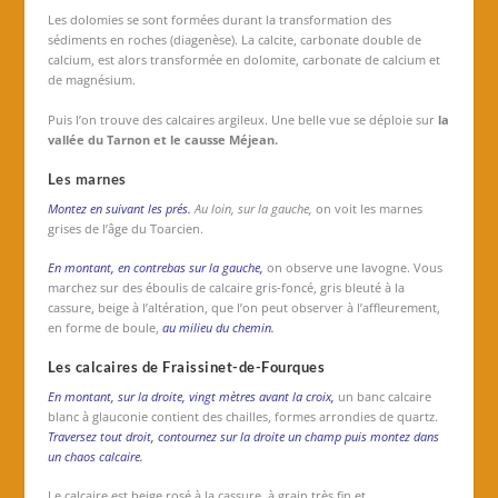
Les dolomies se sont formées durant la transformation des
sédiments en roches (diagenèse). La calcite, carbonate double de
calcium, est alors transformée en dolomite, carbonate de calcium et
de magnésium.
Puis l’on trouve des calcaires argileux. Une belle vue se déploie sur
la
vallée du Tarnon et le causse Méjean.
Les marnes
Montez en suivant les prés.
Au loin, sur la gauche,
on voit les marnes
grises de l’âge du Toarcien.
En montant, en contrebas sur la gauche,
on observe une lavogne. Vous
marchez sur des éboulis de calcaire gris-foncé, gris bleuté à la
cassure, beige à l’altération, que l’on peut observer à l’affleurement,
en forme de boule,
au milieu du chemin.
Les calcaires de Fraissinet-de-Fourques
En montant, sur la droite, vingt mètres avant la croix,
un banc calcaire
blanc à glauconie contient des chailles, formes arrondies de quartz.
Traversez tout droit, contournez sur la droite un champ puis montez dans
un chaos calcaire.
Le
calcaire est beige rosé à la cassure, à grain très fin et