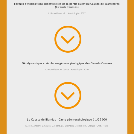
Formes et formations superficielles de la partie ouest du Causse de Sauveterre
(Grands Causses)
L. Bruxelles et al. - Karstologia - 2007
;
Géodynamique et évolution géomorphologique des Grands Causses
L. Bruxelles et H. Camus - Karstologia - 2010
;
Le Causse de Blandas - Carte géomorphologique à 1/25 000
M. et P. Ambert, E. Coulet, G. Fabre, J.L. Guendon, J. Nicod et C. Orengo - CNRS - 1978