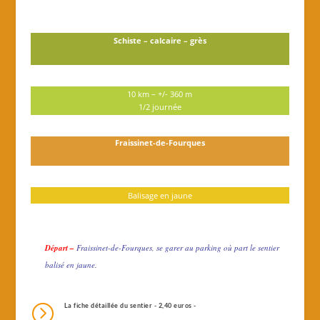
Schiste – calcaire – grès
10 km – +/- 360 m
1/2 journée
Fraissinet-de-Fourques
Balisage en jaune
Départ –
Fraissinet-de-Fourques, se garer au parking où part le sentier
balisé en jaune.
=
La fiche détaillée du sentier - 2,40 euros -