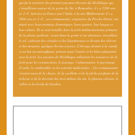
qui fut le territoire des premiers paysans-éleveurs du Néolithique qui
s’installèrent autour de la grotte du Taï, à Remoulins, il y a 5200 ans
av J.-C. Arrivées en France par l’Italie et la mer Méditerranée il y a
5800 ans av J.-C., ces communautés, originaires du Proche-Orient, ont
migré avec leurs animaux domestiques, leurs graines, leur langue et
leur culture. Ils se sont installés dans la forêt méditerranéenne primaire
de la plaine gardoise, vivant dans la grotte et ses alentours, travaillant
le sol, cultivant des céréales et des légumineuses et élevant des chèvres
et des moutons, quelques bovins et porcs. L’élevage destiné à la viande
et au lait est autosuffisant, présent toute l’année et les bêtes pâturaient
sous la forêt. Les paysans du Néolithique utilisaient les ressources de la
forêt pour les constructions, le fourrage, l’alimentation, le façonnage
d’outils, le combustible ou les activités médicinales… Ces communautés
vivaient aussi de la chasse, de la cueillette et de la pêche profitant de la
richesse et de la diversité des trois milieux du site, le plateau calcaire, le
vallon et les bords du Gardon.