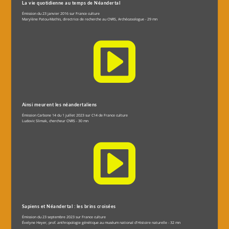
La vie quotidienne au temps de Néandertal
Émission du 23 janvier 2016 sur France culture
Marylène Patou-Mathis, directrice de recherche au CNRS, Archéozoologue - 29 mn

Ainsi meurent les néandertaliens
Émission Carbone 14 du 1 juillet 2023 sur C14 de France culture
Ludovic Slimak, chercheur CNRS - 30 mn

Sapiens et Néandertal : les brins croisées
Émission du 23 septembre 2023 sur France culture
Évelyne Heyer, prof. anthropologie génétique au muséum national d'Histoire naturelle - 32 mn