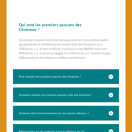
Qui sont les premiers paysans des
Cévennes ?
Les premiers paysans des Cévennes appartiennent à des communautés
agropastorales du Néolithique qui vivaient près des Cévennes, il y a
5200 ans av. J.-C. Ils sont arrivés en France par la mer Méditerranée vers
5800 ans av. J.-C. et se sont propagés il y a 5000 ans av. J.-C. à travers le pays,
déjà peuplé par des chasseurs-cueilleurs autochtones.
D'où venaient les premiers paysans des Cévennes ?
Comment vivaient ces premiers paysans près des Cévennes ?
Comment était l'environnement de ces paysans éleveurs ?
Bibliographie sur les premiers paysans éleveurs du Taï