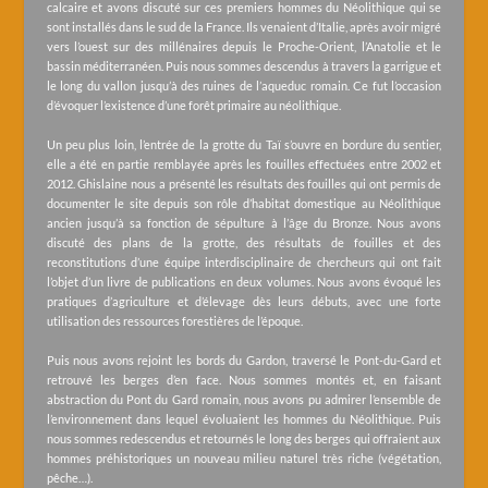
calcaire et avons discuté sur ces premiers hommes du Néolithique qui se
sont installés dans le sud de la France. Ils venaient d’Italie, après avoir migré
vers l’ouest sur des millénaires depuis le Proche-Orient, l’Anatolie et le
bassin méditerranéen. Puis nous sommes descendus à travers la garrigue et
le long du vallon jusqu’à des ruines de l’aqueduc romain. Ce fut l’occasion
d’évoquer l’existence d’une forêt primaire au néolithique.
Un peu plus loin, l’entrée de la grotte du Taï s’ouvre en bordure du sentier,
elle a été en partie remblayée après les fouilles effectuées entre 2002 et
2012. Ghislaine nous a présenté les résultats des fouilles qui ont permis de
documenter le site depuis son rôle d’habitat domestique au Néolithique
ancien jusqu’à sa fonction de sépulture à l’âge du Bronze. Nous avons
discuté des plans de la grotte, des résultats de fouilles et des
reconstitutions d’une équipe interdisciplinaire de chercheurs qui ont fait
l’objet d’un livre de publications en deux volumes. Nous avons évoqué les
pratiques d’agriculture et d’élevage dès leurs débuts, avec une forte
utilisation des ressources forestières de l’époque.
Puis nous avons rejoint les bords du Gardon, traversé le Pont-du-Gard et
retrouvé les berges d’en face. Nous sommes montés et, en faisant
abstraction du Pont du Gard romain, nous avons pu admirer l’ensemble de
l’environnement dans lequel évoluaient les hommes du Néolithique. Puis
nous sommes redescendus et retournés le long des berges qui offraient aux
hommes préhistoriques un nouveau milieu naturel très riche (végétation,
pêche…).