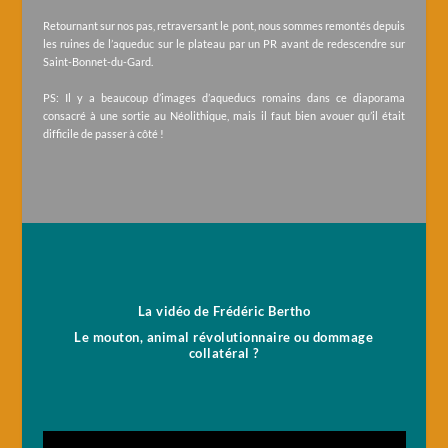
Retournant sur nos pas, retraversant le pont, nous sommes remontés depuis
les ruines de l’aqueduc sur le plateau par un PR avant de redescendre sur
Saint-Bonnet-du-Gard.
PS: Il y a beaucoup d’images d’aqueducs romains dans ce diaporama
consacré à une sortie au Néolithique, mais il faut bien avouer qu’il était
difficile de passer à côté !
La vidéo de Frédéric Bertho
Le mouton, animal révolutionnaire ou dommage
collatéral ?