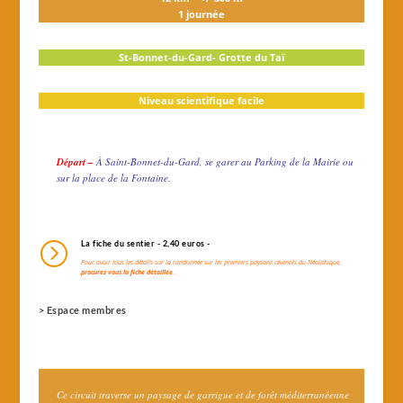
1 journée
St-Bonnet-du-Gard- Grotte du Taï
Niveau scientifique facile
Départ –
À Saint-Bonnet-du-Gard, se garer au Parking de la Mairie ou
sur la place de la Fontaine.
=
La fiche du sentier - 2,40 euros -
Pour avoir tous les détails sur la randonnée sur les premiers paysans cévenols du Néolithique,
procurez vous la fiche détaillée
.
> Espace membres
Ce circuit traverse un paysage de garrigue et de forêt méditerranéenne