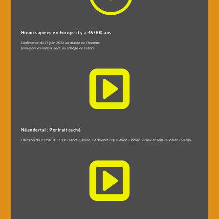
Homo sapiens en Europe il y a 46 000 ans
Conférence du 27 juin 2022 au musée de l'homme
Jean-Jacques Hublin, prof. au collège de France

Néandertal : Portrait caché
Émission du 10 mai 2023 sur France Culture, La science CQFD
avec Ludovic Slimak et Amélie Vialet - 58 mn
