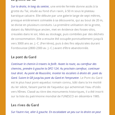
Sur la droite, le long du sentier,
une entrée fermée donne accès à la
grotte du Taï, située au fond d’un ravin, à 50 m sous le plateau
karstique calcaire. Elle débute par une galerie large de sept mètres,
presque entièrement colmatée à sa découverte, qui au bout de 20 m,
se divise en plusieurs conduits. La première utilisation de la grotte,
datant du Néolithique ancien, met en évidence des fosses-silos,
creusées dans le sol, liées au stockage, puis comblées par des déchets
de consommation. Elle a ensuite été occupée ponctuellement jusqu’à
vers 3000 ans av. J.-C. (Ferrières), puis à des fins sépulcrales durant
Fontbouisse (2800-2300 av. J.-C.) avant d’être abandonnée.
Le pont du Gard
Continuer le chemin à travers la forêt. Avant la route, au carrefour des
chemins, prendre à gauche la DFCI 124. Au prochain carrefour, continuer
tout droit. Au point de Roussière, monter les escaliers à droite dir. pont du
Gard. Suivre le GR jusqu’au pont du Gard et l’emprunter.
Le Pont du Gard
est le plus haut pont-aqueduc romain connu, bâti dans la Ire moitié
du Ier siècle, faisant partie de l’aqueduc qui acheminait l’eau d’Uzès
vers Nîmes. Classé au titre des monuments historiques, il a été inscrit
sur la liste du patrimoine mondial de l’UNESCO en décembre 1985.
Les rives du Gard
Sur l’autre rive, aller à gauche. En escaladant un peu sur la droite on peut