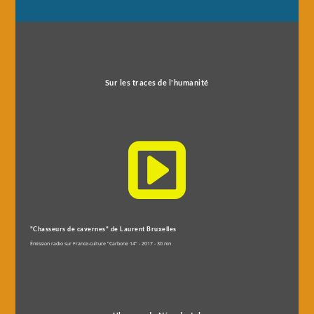
Sur les traces de l'humanité

"Chasseurs de cavernes" de Laurent Bruxelles
Émission radio sur France-culture "Carbone 14" - 2017 - 30 mn