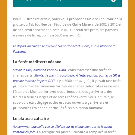
Pour illustrer cet article, nous vous proposons un circuit autour de la
grotte du Taï, fouillée par l’équipe de Claire Manen, de 2002 à 2012 et
de son environnement alentour qui fut celui des premiers paysans-
éleveurs de la région il y a 5200 ans av. J.-C.
Le départ du circuit se trouve à Saint-Bonnet-du-Gard, sur la place de la
Fontaine.
La forêt méditerranéenne
Suivre le GR6, direction Pont du Gard.
Vous traversez une forêt de
chênes verts.
Monter le chemin rocailleux. À l’intersection, quitter le GR et
prendre à droite la piste DFCI.
Il y a 5000 ans av. J.-C., il y avait une forêt
primaire méditerranéenne formée de chênes caducifoliés associés à
l’érable de Montpellier avec des arbousiers, des genévriers, des
filaires à feuilles larges et de rares chênes verts. Sous la futaie, le
sous-bois était dégagé et des espaces ouverts à genévriers et
prunoïdées étaient en partie liés à l’exploitation humaine.
Le plateau calcaire
Au sommet, une belle vue se déploie sur la plaine alentour et le mont
Ventoux en face
. La garrigue du plateau calcaire a remplacé la forêt