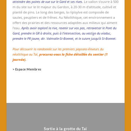
atteindre des points de vue sur le Gard et ses rives.
Le vallon s’ouvre à 500
m du site sur le lit majeur du Gardon, à 20-30 m d’altitude, cultivé et
planté de pins. Le long des berges, la ripisylve est composée de
saules, peupliers et de frênes. Au Néolithique, cet environnement a
offert des prairies et des ressources adaptées aux milieux qui aiment
l’eau.
Après avoir exploré la rive, revenir sur vos pas, retraverser le Pont du
Gard, prendre le GR à droite, puis à l’intersection, au vestige du viaduc,
prendre le PR jaune, dir. Valmalle-St-Bonnet, et le suivre jusqu’à St-Bonnet.
Pour découvrir la randonnée sur les premiers paysans-éleveurs du
néolithique au Taï
,
procurez-vous la fiche détaillée du sentier (1
journée).
> Espace Membres
Sortie à la grotte du Taï