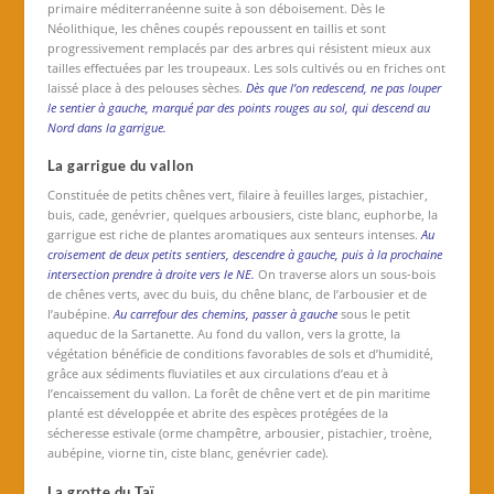
primaire méditerranéenne suite à son déboisement. Dès le
Néolithique, les chênes coupés repoussent en taillis et sont
progressivement remplacés par des arbres qui résistent mieux aux
tailles effectuées par les troupeaux. Les sols cultivés ou en friches ont
laissé place à des pelouses sèches.
Dès que l’on redescend, ne pas louper
le sentier à gauche, marqué par des points rouges au sol, qui descend au
Nord dans la garrigue.
La garrigue du vallon
Constituée de petits chênes vert, filaire à feuilles larges, pistachier,
buis, cade, genévrier, quelques arbousiers, ciste blanc, euphorbe, la
garrigue est riche de plantes aromatiques aux senteurs intenses.
Au
croisement de deux petits sentiers, descendre à gauche, puis à la prochaine
intersection prendre à droite vers le NE.
On traverse alors un sous-bois
de chênes verts, avec du buis, du chêne blanc, de l’arbousier et de
l’aubépine.
Au carrefour des chemins, passer à gauche
sous le petit
aqueduc de la Sartanette. Au fond du vallon, vers la grotte, la
végétation bénéficie de conditions favorables de sols et d’humidité,
grâce aux sédiments fluviatiles et aux circulations d’eau et à
l’encaissement du vallon. La forêt de chêne vert et de pin maritime
planté est développée et abrite des espèces protégées de la
sécheresse estivale (orme champêtre, arbousier, pistachier, troène,
aubépine, viorne tin, ciste blanc, genévrier cade).
La grotte du Taï