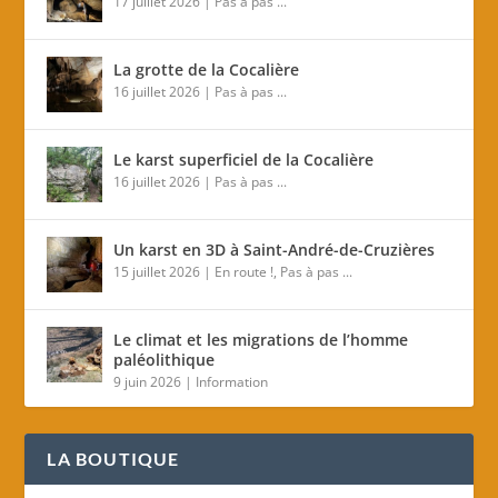
17 juillet 2026
|
Pas à pas ...
La grotte de la Cocalière
16 juillet 2026
|
Pas à pas ...
Le karst superficiel de la Cocalière
16 juillet 2026
|
Pas à pas ...
Un karst en 3D à Saint-André-de-Cruzières
15 juillet 2026
|
En route !
,
Pas à pas ...
Le climat et les migrations de l’homme
paléolithique
9 juin 2026
|
Information
LA BOUTIQUE