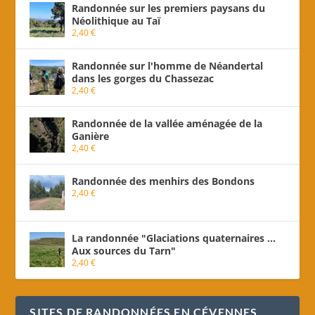
Randonnée sur les premiers paysans du
Néolithique au Taï
2,40
€
Randonnée sur l'homme de Néandertal
dans les gorges du Chassezac
2,40
€
Randonnée de la vallée aménagée de la
Ganière
2,40
€
Randonnée des menhirs des Bondons
2,40
€
La randonnée "Glaciations quaternaires ...
Aux sources du Tarn"
2,40
€
SITES DE RANDONNÉES EN CÉVENNES