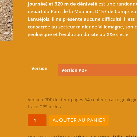
journée) et 320 m de dénivelé
est une randonn
départ du Pont de la Mouline, D157 de Camprieu
Lanuéjols. Il ne présente aucune difficulté. Il est
consacrée au secteur minier de Villemagne, son 
géologique et l’évolution du site au XXe siècle.
Version
Version PDF de deux pages A4 couleur, carte géologi
trace GPS inclus
quantité
AJOUTER AU PANIER
de
A
Randonnée
l