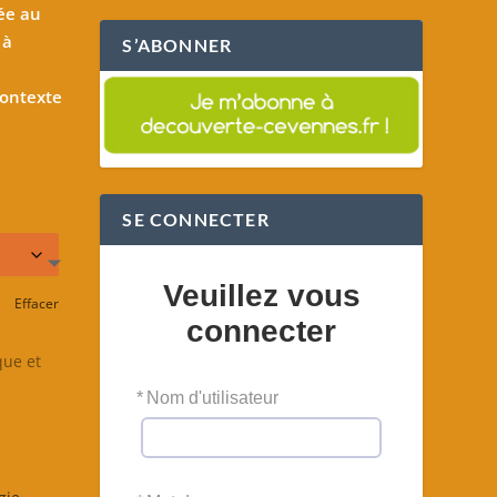
ée au
 à
S’ABONNER
contexte
SE CONNECTER
Veuillez vous
Effacer
connecter
que et
*
Nom d'utilisateur