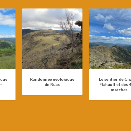
ique
Randonnée géologique
Le sentier de Ch
-
de Ruas
Flahault et des 
marches