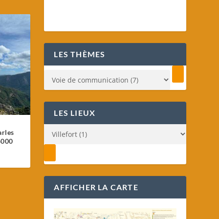
u
LES THÈMES
LES LIEUX
arles
4000
AFFICHER LA CARTE