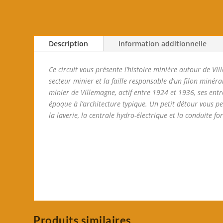
Description
Information additionnelle
Ce circuit vous présente l’histoire minière autour de V
secteur minier et la faille responsable d’un filon minéral
minier de Villemagne, actif entre 1924 et 1936, ses entr
époque à l’architecture typique. Un petit détour vous pe
la laverie, la centrale hydro-électrique et la conduite 
Produits similaires