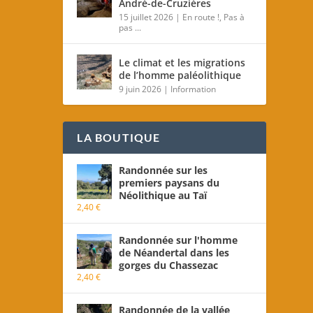
André-de-Cruzières
15 juillet 2026
|
En route !
,
Pas à
pas ...
Le climat et les migrations
de l’homme paléolithique
9 juin 2026
|
Information
LA BOUTIQUE
Randonnée sur les
premiers paysans du
Néolithique au Taï
2,40
€
Randonnée sur l'homme
de Néandertal dans les
gorges du Chassezac
2,40
€
Randonnée de la vallée