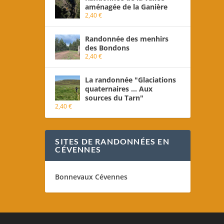
aménagée de la Ganière
2,40
€
Randonnée des menhirs
des Bondons
2,40
€
La randonnée "Glaciations
quaternaires ... Aux
sources du Tarn"
2,40
€
SITES DE RANDONNÉES EN
CÉVENNES
Bonnevaux Cévennes