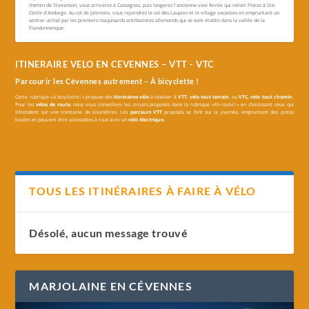
chemin de Stevenson, vous arriverez à Cassagnas, puis longerez l'ancienne voie ferrée qui reliait Florac à Ste-
Cécile d'Andorge. Au col de Jalcreste, vous rejoindrez le col des Laupies et le village vacances en empruntant un
sentier utilisé par les premiers maquisards antifascistes allemands qui se sont établis dans la vallée de la
Flandonnenque.
ITINERAIRE VELO EN CEVENNES – VTT - VTC
Parcourir les Cévennes autrement – À bicyclette !
Cette rubrique « à bicyclette ! » propose des
itinéraires vélo
à réaliser à
VTT
,
vélo tout terrain
, ou
VTC, vélo tout chemin
.
Pour les
vélos de route
, nous vous conseillons les circuits proposés dans la rubrique « En route ! » en choisissant ceux qui
s’étendent sur une trentaine de kilomètres. Les
parcours VTT
proposés se font sur la journée, empruntent des pistes
locales et peuvent être accessibles à tous avec un
vélo électrique.
TOUS LES ITINÉRAIRES À FAIRE À VÉLO
Désolé, aucun message trouvé
MARJOLAINE EN CÉVENNES