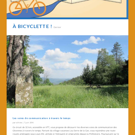
À BICYCLETTE !
Dernier
Les voies de communication à travers le temps
par
schiste
|
7 juin 2016
Ce circuit de 32 km, accessible en VTT, vous propose de découvrir les diverses voies de communication des
Cévennes à travers le temps. Partant du village vacances Lou Serre de la Can, vous rejoindrez une route
royale aménagée sous Louis XIV, utilisée à l'Antiquité et empruntée depuis la Préhistoire. Poursuivant sur le