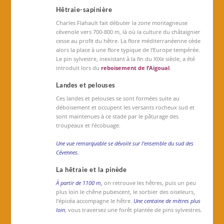
Hêtraie-sapinière
Charles Flahault fait débuter la zone montagneuse
cévenole vers 700-800 m, là où la culture du châtaignier
cesse au profit du hêtre. La flore méditerranéenne cède
alors la place à une flore typique de l’Europe tempérée.
Le pin sylvestre, inexistant à la fin du XIXe siècle, a été
introduit lors du
reboisement de l’Aigoual
.
Landes et pelouses
Ces landes et pelouses se sont formées suite au
déboisement et occupent les versants rocheux sud et
sont maintenues à ce stade par le pâturage des
troupeaux et l’écobuage.
Une vue remarquable se dévoile sur l’ensemble du sud des
Cévennes.
La hêtraie et la pinède
À partir de 1100 m,
on retrouve les hêtres, puis un peu
plus loin le chêne pubescent, le sorbier des oiseleurs,
l’épicéa accompagne le hêtre.
Une centaine de mètres plus
loin
, vous traversez une forêt plantée de pins sylvestres.