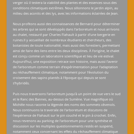
verger où il testera la viabilité des plantes et des essences sous des
conditions climatiques extrêmes. Nous sillonnons le jardin alpin, au
milieu des aconits et des lys, avec les informations éclairées de Jean.
Nous profitons aussi des connaissances de Bernard pour déterminer
les arbres qui se sont développés dans l’arboretum et nous arrivons
au chalet, restauré par Charles Flahault à partir d’une bergerie en
ruines.Il y accueillait de nombreux étudiants et chercheurs, des
botanistes de toute nationalité, mais aussi des forestiers, permettant
ainsi de faire des liens entre les deux disciplines. À l’origine, le chalet
est conçu comme un laboratoire scientifique et lieu de vie estival.
Aujourd’hui, une exposition retrace son histoire, mais aussi l’avenir
de l’arboretum comme terrain d’expérimentation pour l’adaptation
au réchauffement climatique, notamment pour l’évolution du
croisement des sapins plantés à l’époque qui depuis se sont
s’hybridés.
Puis nous traversons l’arboretum jusqu’à un point de vue vers le sud
et le Ranc des Bannes, au-dessus de Sumène. Vue magnifique où
Michèle nous raconte la légende des noms des sommets cévenols.
Nous continuons la traversée de l’arboretum et discutons de
l’expérience de Flahault sur le pin couché et le pin à crochet. Enfin,
nous revenons au parking de l’arboretum pour une synthèse et
discussion sur les multiples questionnements restés en suspend,
notamment ceux concernant les effets du réchauffement climatique