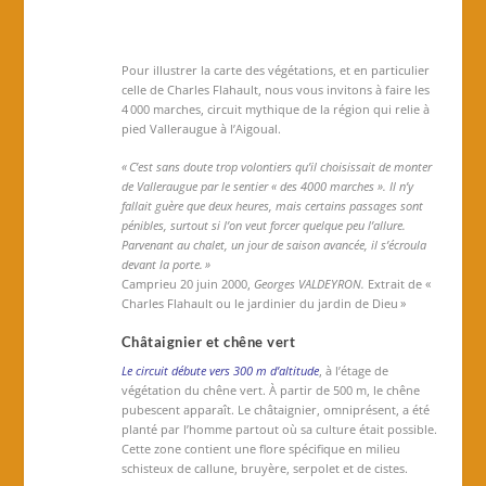
Pour illustrer la carte des végétations, et en particulier
celle de Charles Flahault, nous vous invitons à faire les
4 000 marches, circuit mythique de la région qui relie à
pied Valleraugue à l’Aigoual.
« C’est sans doute trop volontiers qu’il choisissait de monter
de Valleraugue par le sentier « des 4000 marches ». Il n’y
fallait guère que deux heures, mais certains passages sont
pénibles, surtout si l’on veut forcer quelque peu l’allure.
Parvenant au chalet, un jour de saison avancée, il s’écroula
devant la porte. »
Camprieu 20 juin 2000,
Georges VALDEYRON.
Extrait de «
Charles Flahault ou le jardinier du jardin de Dieu »
Châtaignier et chêne vert
Le circuit débute vers 300 m d’altitude
, à l’étage de
végétation du chêne vert. À partir de 500 m, le chêne
pubescent apparaît. Le châtaignier, omniprésent, a été
planté par l’homme partout où sa culture était possible.
Cette zone contient une flore spécifique en milieu
schisteux de callune, bruyère, serpolet et de cistes.