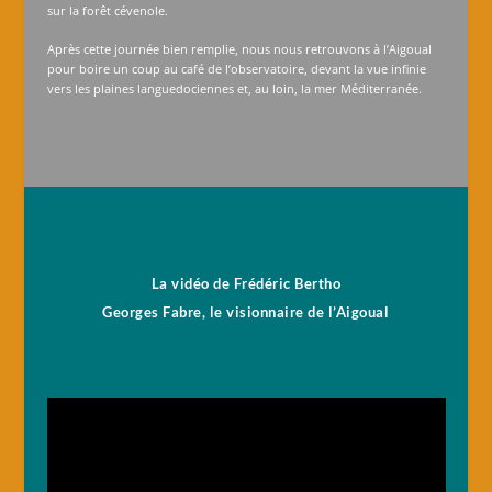
sur la forêt cévenole.
Après cette journée bien remplie, nous nous retrouvons à l’Aigoual
pour boire un coup au café de l’observatoire, devant la vue infinie
vers les plaines languedociennes et, au loin, la mer Méditerranée.
La vidéo de Frédéric Bertho
Georges Fabre, le visionnaire de l’Aigoual