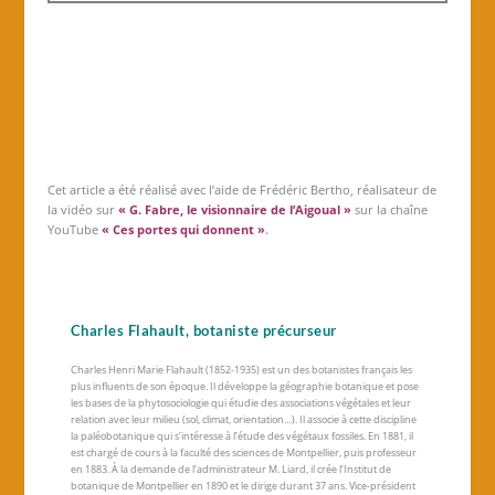
Cet article a été réalisé avec l’aide de Frédéric Bertho, réalisateur de
la vidéo sur
« G. Fabre, le visionnaire de l’Aigoual »
sur la chaîne
YouTube
« Ces portes qui donnent »
.
Charles Flahault, botaniste précurseur
Charles Henri Marie Flahault (1852-1935) est un des botanistes français les
plus influents de son époque. Il développe la géographie botanique et pose
les bases de la phytosociologie qui étudie des associations végétales et leur
relation avec leur milieu (sol, climat, orientation…). Il associe à cette discipline
la paléobotanique qui s’intéresse à l’étude des végétaux fossiles. En 1881, il
est chargé de cours à la faculté des sciences de Montpellier, puis professeur
en 1883. À la demande de l’administrateur M. Liard, il crée l’Institut de
botanique de Montpellier en 1890 et le dirige durant 37 ans. Vice-président