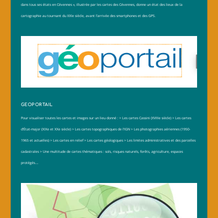
dans tous ses états en Cévennes », illustrée par les cartes des Cévennes, donne un état des lieux de la
cartographie au tournant du XXIe siècle, avant l’arrivée des smartphones et des GPS.
GEOPORTAIL
Pour visualiser toutes les cartes et images sur un lieu donné :
> Les cartes Cassini (XVIIIe siècle)
> Les cartes
d’État-major (XIXe et XXe siècle)
> Les cartes topographiques de l’IGN
> Les photographies aériennes (1950-
1965 et actuelles)
> Les cartes en relief
> Les cartes géologiques
> Les limites administratives et des parcelles
cadastrales
> Une multitude de cartes thématiques : sols, risques naturels, forêts, agriculture, espaces
protégés….