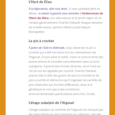
L’Hort de Dieu
À la bifurcation, aller tout droit.
Si vous souhaitez faire un
détour, l
e sentier à gauche vous emmène
à
l’arboretum de
l’Hort-de-Dieu
, son laboratoire et le jardin alpin où se
rendait généralement Charles Flahault chaque semaine
de la belle saison, parfois même à pied depuis
Montpellier.
Le pin à crochet
À partir de 1420 m d’altitude
,
vous observez le pin à
crochet qui a été introduit lors du reboisement de
l’Aigoual. Ce pin aime le soleil, craint la concurrence des
autres arbres et s’installe naturellement dans la zone
subalpine. Il prend des formes diverses, dont l’une au
ras du sol est appelée pin couché. Charles Flahault
planta côte à côte des grains de pins à crochets et de
pins couchés et démontra qu’il s’agissait de variétés de
pins distinctes aux formes différentes, dues à la
génétique et non pas à des conditions
environnementales particulières (vent fort, froid).
L’étage subalpin de l’Aigoual
L’étage subalpin au sommet de l’Aigoual est marqué par
de rares arbres au port tortueux ou rabougri, par des