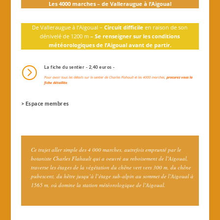
Les 4000 marches – de Valleraugue à l’Aigoual
De Valleraugue à l’Aigoual –
Circuit difficile
en raison de son
dénivelé de 1200 m
– Se renseigner sur les conditions
météorologiques de l’Aigoual avant de partir.
=
La fiche du sentier - 2,40 euros -
Pour avoir tous les détails sur le sentier de Charles Flahault et les 4000 marches,
procurez vous la
fiche détaillée
.
> Espace membres
Ce trajet aller simple des 4 000 marches, autrefois emprunté par le
botaniste Charles Flahault qui a oeuvré au reboisement de l’Aigoual,
traverse les étages de la végétation du chêne vert vers 300 m, du chêne
pubescent, du hêtre jusqu’à l’étage sub-alpin au sommet de l’Aigoual à
1565 m, où domine la station météorologique de l’Aigoual.