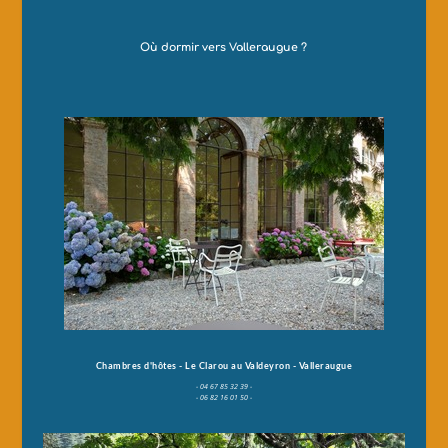
Où dormir vers Valleraugue ?
Chambres d'hôtes - Le Clarou au Valdeyron - Valleraugue
- 04 67 85 32 39 -
- 06 82 16 01 50 -