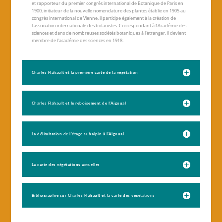
et rapporteur du premier congrès international de Botanique de Paris en
1900, initiateur de la nouvelle nomenclature des plantes établie en 1905 au
congrès international de Vienne, il participe également à la création de
l’association internationale des botanistes. Correspondant à l’Académie des
sciences et dans de nombreuses sociétés botaniques à l’étranger, il devient
membre de l’académie des sciences en 1918.
Charles Flahault et la première carte de la végétation
Charles Flahault et le reboisement de l’Aigoual
La délimitation de l’étage subalpin à l’Aigoual
La carte des végétations actuelles
Bibliographie sur Charles Flahault et la carte des végétations