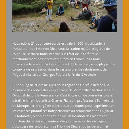
Nous étions 21 pour cette sortie estivale à 1300 m d’altitude, à
l’Arboretum de l’Hort de Dieu, sous la station météorologique de
l’Aigoual. Bernard nous informe sur l’état de la forêt et le
fonctionnement des forêts exploitées en France. Puis nous
observons la vue sur l’arboretum de l’Hort-de-Dieu, en expliquant le
contexte de sa création dans le vaste projet de reboisement de
l’Aigoual réalisé par Georges Fabre à la fin du XIXe siècle .
Du parking de l’Hort-de-Dieu nous regagnons la stèle dédiée à la
mémoire des botanistes qui venaient de Montpellier herboriser sur
l’Aigoual depuis la Renaissance. C’est l’occasion de présenter plus en
détail l’éminent botaniste Charles Flahault, professeur à l’université
de Montpellier, chargé de créer des arboretums pour expérimenter
les essences pionnières indispensables au reboisement de l’Aigoual.
Ce botaniste, pionnier de l’étude de l’association des plantes en
fonction du milieu et inventeur des premières cartes de végétation,
s’occupera de l’arboretum de l’Hort de Dieu et du jardin alpin et