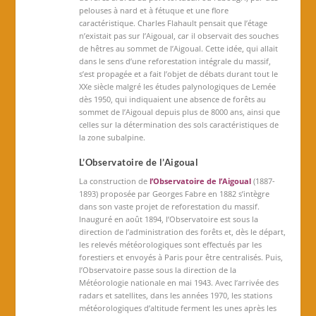
pelouses à nard et à fétuque et une flore
caractéristique. Charles Flahault pensait que l’étage
n’existait pas sur l’Aigoual, car il observait des souches
de hêtres au sommet de l’Aigoual. Cette idée, qui allait
dans le sens d’une reforestation intégrale du massif,
s’est propagée et a fait l’objet de débats durant tout le
XXe siècle malgré les études palynologiques de Lemée
dès 1950, qui indiquaient une absence de forêts au
sommet de l’Aigoual depuis plus de 8000 ans, ainsi que
celles sur la détermination des sols caractéristiques de
la zone subalpine.
L’Observatoire de l’Aigoual
La construction de
l’
Observatoire de l’Aigoual
(1887-
1893) proposée par Georges Fabre en 1882 s’intègre
dans son vaste projet de reforestation du massif.
Inauguré en août 1894, l’Observatoire est sous la
direction de l’administration des forêts et, dès le départ,
les relevés météorologiques sont effectués par les
forestiers et envoyés à Paris pour être centralisés. Puis,
l’Observatoire passe sous la direction de la
Météorologie nationale en mai 1943. Avec l’arrivée des
radars et satellites, dans les années 1970, les stations
météorologiques d’altitude ferment les unes après les