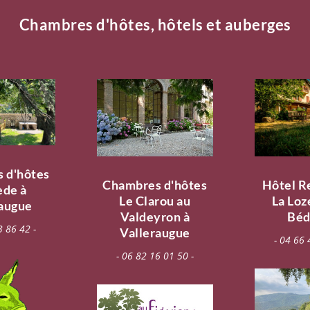
Chambres d'hôtes, hôtels et auberges
 d'hôtes
Chambres d'hôtes
Hôtel R
ède à
Le Clarou au
La Loz
raugue
Valdeyron à
Béd
3 86 42 -
Valleraugue
- 04 66 
- 06 82 16 01 50 -