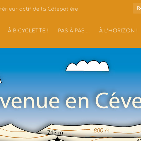
férieur actif de la Côtepatière
À BICYCLETTE !
PAS À PAS …
À L’HORIZON !