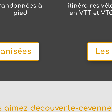
randonnées à
itinéraires vél
pied
en VTT et VT
ganisées
Les
 aimez decouverte-cevennes