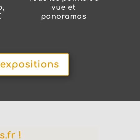
o,
vue et
C
panoramas
 expositions
.fr !