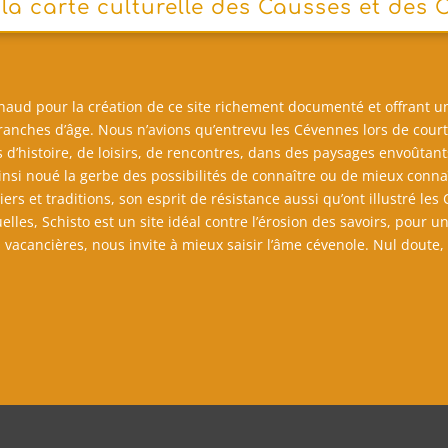
 la carte culturelle des Causses et des
Arnaud pour la création de ce site richement documenté et offrant u
s tranches d’âge. Nous n’avions qu’entrevu les Cévennes lors de cour
s d’histoire, de loisirs, de rencontres, dans des paysages envoûtan
 ainsi noué la gerbe des possibilités de connaître ou de mieux conna
iers et traditions, son esprit de résistance aussi qu’ont illustré le
lles, Schisto est un site idéal contre l’érosion des savoirs, pour u
vacancières, nous invite à mieux saisir l’âme cévenole. Nul doute, 