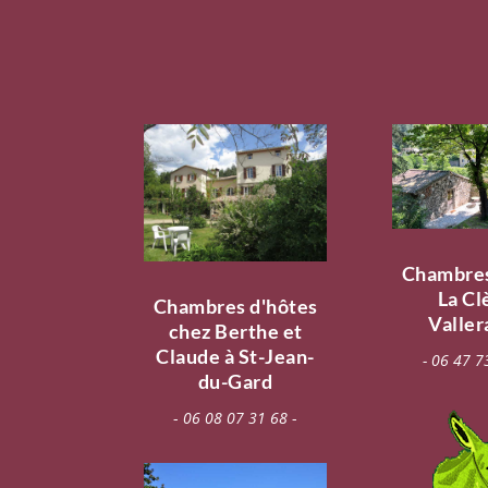
Chambres
La Cl
Chambres d'hôtes
Valle
chez Berthe et
Claude à St-Jean-
- 06 47 7
du-Gard
-
06 08 07 31 68
-