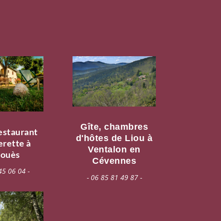
Gîte, chambres
estaurant
d'hôtes de Liou à
erette à
Ventalon en
ouès
Cévennes
45 06 04 -
- 06 85 81 49 87 -