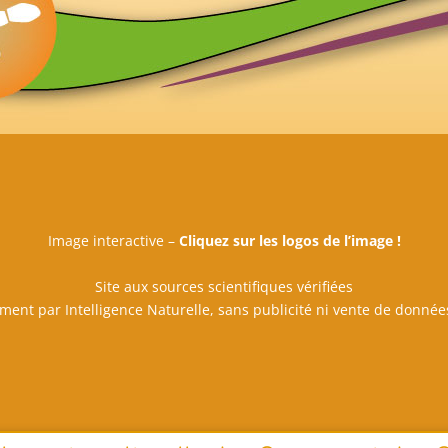
Image interactive –
Cliquez sur les logos de l’image !
Site aux sources scientifiques vérifiées
ment par Intelligence Naturelle, sans publicité ni vente de donné