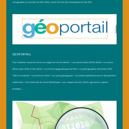
cartographie au tournant du XXIe siècle, avant l’arrivée des smartphones et des GPS.
GEOPORTAIL
Pour visualiser toutes les cartes et images sur un lieu donné :
> Les cartes Cassini (XVIIIe siècle)
> Les cartes
d’État-major (XIXe et XXe siècle)
> Les cartes topographiques de l’IGN
> Les photographies aériennes (1950-
1965 et actuelles)
> Les cartes en relief
> Les cartes géologiques
> Les limites administratives et des parcelles
cadastrales
> Une multitude de cartes thématiques : sols, risques naturels, forêts, agriculture, espaces
protégés….