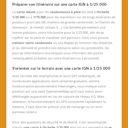
Préparer son itinéraire sur une carte IGN à 1/25 000
La
carte idéale
pour les
randonneurs à pied
est celle à
l’échelle
1/25 000
ou à
1/75 000
pour les marcheurs sur de longs itinéraires de
plusieurs jours (les GR, chemins de grande randonnée ; le Chemin de
Stevenson ; le chemin Urbain V…). Ces échelles permettent une
bonne précision, voire très bonne pour la 1/25 000, afin de se
repérer sur la carte et visualiser son parcours. Ainsi vous pouvez
estimer votre randonnée
ou vos étapes en fonction des distances
et du dénivelé et prendre vos décisions selon vos possibilités. De
plus les informations touristiques vous informent des points
remarquables présents sur votre itinéraire ou à proximité.
S’orienter sur le terrain avec une carte
IGN à 1/25 000
Avec l’arrivée des smartphones et leurs GPS embarqués, de
nombreuses applications, dont certaines gratuites, comme
Outdooractive (anciennement Viewranger), vous indique votre
position sur une carte OpenstreetMap qu’il vaut mieux avoir
téléchargée auparavant en cas de rupture de réseau 4 G. Mais
attention, le fonctionnement du GPS consomme rapidement la
batterie, il faut donc en prévoir une de rechange ou un mini-
panneau solaire.
Pour des questions de sécurité et de liberté, il est recommandé
d’avoir
une carte à l’échelle 1/25 000
avec soi qui permettra de
se