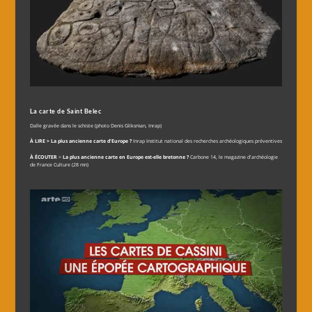
La carte de Saint Belec
Dalle gravée dans le schiste (photo Denis Gliksman, Inrap)
À LIRE >
La plus ancienne carte d'Europe ?
Inrap Institut national des recherches archéologiques préventives
À ÉCOUTER
>
La plus ancienne carte en Europe est-elle bretonne ?
Carbone 14, le magazine d'archéologie
de France Culture (28 mn)