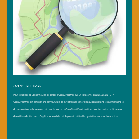
OPENSTREETMAP
Pour visualiser et utiliser toutes les cartes d’OpenStreetMap sur un lieu donné
en LICENCE LIBRE :
>
OpenStreetMap est bâti par une communauté de cartographes bénévoles qui contribuent et maintiennent les
données cartographiques partout dans le monde.
> OpenStreetMap fournit les données cartographiques pour
des milliers de sites web, d’applications mobiles et d’appareils utilisables gratuitement sous licence libre.