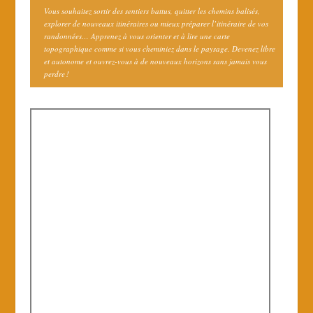
Vous souhaitez sortir des sentiers battus, quitter les chemins balisés,
explorer de nouveaux itinéraires ou mieux préparer l’itinéraire de vos
randonnées… Apprenez à vous orienter et à lire une carte
topographique comme si vous cheminiez dans le paysage. Devenez libre
et autonome et ouvrez-vous à de nouveaux horizons sans jamais vous
perdre !