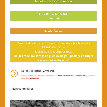
Le calcaire et son utilisation
8 km – Dénivelé +/- 440 m
1 journée
Sainte-Énimie
Moyen à difficile avec de bonnes chaussures, par temps sec
PR balisé en jaune
Niveau scientifique pour tous
Ne pas faire par temps de pluie ou neige – passages abrupts
légèrement vertigineux.
=
La fiche du sentier - 2,40 euros -
Pour avoir tous les détails sur la
randonnée
« Le calcaire autour de Sainte-Énimie »
,
procurez
vous
la fiche détaillée
.
> Espace membres