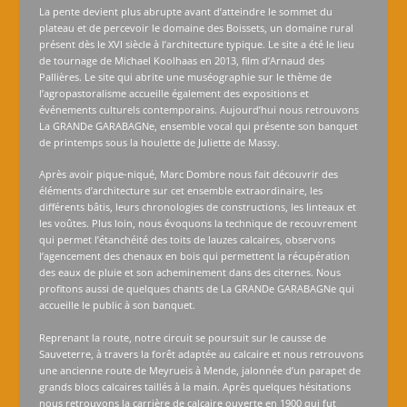
La pente devient plus abrupte avant d’atteindre le sommet du
plateau et de percevoir le domaine des Boissets, un domaine rural
présent dès le XVI siècle à l’architecture typique. Le site a été le lieu
de tournage de Michael Koolhaas en 2013, film d’Arnaud des
Pallières. Le site qui abrite une muséographie sur le thème de
l’agropastoralisme accueille également des expositions et
événements culturels contemporains. Aujourd’hui nous retrouvons
La GRANDe GARABAGNe, ensemble vocal qui présente son banquet
de printemps sous la houlette de Juliette de Massy.
Après avoir pique-niqué, Marc Dombre nous fait découvrir des
éléments d’architecture sur cet ensemble extraordinaire, les
différents bâtis, leurs chronologies de constructions, les linteaux et
les voûtes. Plus loin, nous évoquons la technique de recouvrement
qui permet l’étanchéité des toits de lauzes calcaires, observons
l’agencement des chenaux en bois qui permettent la récupération
des eaux de pluie et son acheminement dans des citernes. Nous
profitons aussi de quelques chants de La GRANDe GARABAGNe qui
accueille le public à son banquet.
Reprenant la route, notre circuit se poursuit sur le causse de
Sauveterre, à travers la forêt adaptée au calcaire et nous retrouvons
une ancienne route de Meyrueis à Mende, jalonnée d’un parapet de
grands blocs calcaires taillés à la main. Après quelques hésitations
nous retrouvons la carrière de calcaire ouverte en 1900 qui fut