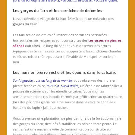
garer au parking. Suivre à droite, « le chemin de Boisset » balisé en jaune.
Les gorges du Tarn et les corniches de dolomies
La vue dévoile le village de
Sainte-Énimie
dans un méandre des
gorges du Tarn
.
Les falaises de dolomies délimitent des corniches herbacées
horizontales sur lesquelles sont construites des
terrasses en pierres
sèches
calcaires
. Le long du sentier vous observez des arbres
typiques des terrains calcaires qui supportent les conditions chaudes
et sèches tels le chêne pubescent, l’érable de Montpellier ou le pin
noir.
Les murs en pierre sèche et les éboulis dans le calcaire
Sur la gauche, tout au long de la montée,
vous observez des murs en
pierre sèche calcaire.
Plus loin, sur la droite,
un érable de Montpellier a
poussé directement sur les éboulis calcaires. Vous montez
abruptement dans ces éboulis formés par gélifraction au quaternaire
lors des périodes glaciaires. Une source dans le calcaire appelée «
fontaine du lapin » jaillit du rocher.
Vous traversez une plantation de pins de noirs de la forêt domaniale
des gorges du Tarn, destinés à stabiliser les sols en forte pente. Le
sentier est une ancienne voie de communication construite sur
lequel vous observez divers arbustes calcicoles tels le cytise aubour,