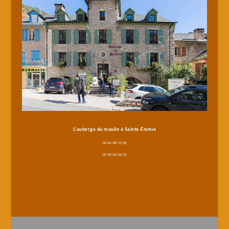
L'auberge du moulin à Sainte-Énimie
04 66 48 53 08
06 98 64 94 55