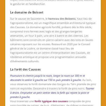
le genévrier et l’amélanchier.
Le domaine de Boisset
Sur le causse de Sauveterre, le
hameau des Boissets
, haut lieu de
l’agropastoralisme, est un magnifique ensemble architectural typique
des Causses. Le domaine agricole fortifié, présent dès le XVe siècle,
comprend trois fermes avec logis et des granges-bergeries
attenantes, un four à pain, une aire à battre et des citernes. Les
bâtiments sont construits en pierre calcaire avec des toits en lauzes
calcaires reposant sur les voutes. Restauré en 2020 par le Conseil
général de la Lozère, ce domaine classé haut lieu de
l’agropastoralisme est un centre d’interprétation des Causses, de
résidence artistique et propose une programmation annuelle
d’événements culturels.
La forêt des Causses
Poursuivre le chemin jusqu’à la route, longer la route sur 300 m et
descendre le sentier à gauche sur 150 m puis prendre à gauche.
Au loin,
vous observez la forêt domaniale des Gorges du Tarn plantée de pins
noirs et exploitée. Descendre à travers la forêt de pins noirs.
Tourner
à droite. Emprunter un petit sentier dans la forêt qui rejoint la piste et
prendre à gauche.
Vous traversez une
forêt typique des causses
composée de pins
noirs bordée de cytises, de buis, d’églantiers, de chênes pubescents,