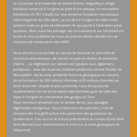
ce circuit par une traversée de Sainte-Énimie, magnifique village
médiéval construit à l’origine au pied d’une abbaye, un monastère
bénédictin en 951 installé sur une ancienne fondation monastique
mérovingienne du VIIe siècle. La carrière à l’origine de cette roche
calcaire rosée au grain extrêmement fin qui jaunit à l’altération pose
question. Marc nous fait partager ses connaissances sur l’architecture
locale et nous présente les murs en pierres sèches réalisés lors de
chantiers de restauration des ABPS.
Nous abordons la montée du causse de Sauveterre, jalonnée de
corniches dolomitiques, de murets en pierres sèches de dolomies,
d’abris … La végétation sur calcaire est typique, buis, églantiers,
aubépines… avec des essences méditerranéennes comme l’érable de
Montpellier. Après avoir présenté l’histoire géologique du calcaire,
de sa formation de 200 millions d’années à 65 millions d’années au
fond dune mer chaude et peu profonde, nous évoquons les
soulèvements lors de la formation des Pyrénées puis de celle des
Alpes à l’origine du creusement des gorges du Tarn.
Nous montons lentement sur le sentier étroit, aux passages
légèrement vertigineux. Nous traversons des pierriers, fruit de
l’érosion liée à la gélifraction très active lors des glaciations du
Quaternaire. Une source se trouve précisément au niveau d’une faille
dont Bernard suit attentivement le tracé sur la carte géologique de
Géoportail.