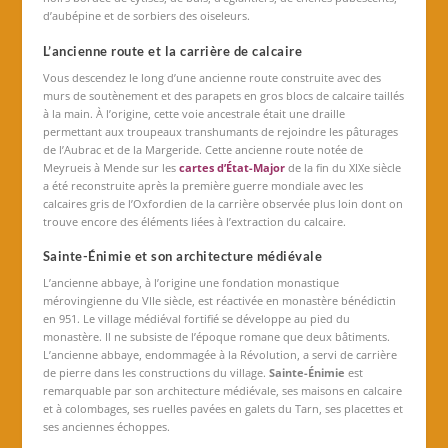
d’aubépine et de sorbiers des oiseleurs.
L’ancienne route et la carrière de calcaire
Vous descendez le long d’une ancienne route construite avec des
murs de soutènement et des parapets en gros blocs de calcaire taillés
à la main. À l’origine, cette voie ancestrale était une draille
permettant aux troupeaux transhumants de rejoindre les pâturages
de l’Aubrac et de la Margeride. Cette ancienne route notée de
Meyrueis à Mende sur les
cartes d’État-Major
de la fin du XIXe siècle
a été reconstruite après la première guerre mondiale avec les
calcaires gris de l’Oxfordien de la carrière observée plus loin dont on
trouve encore des éléments liées à l’extraction du calcaire.
Sainte-Énimie et son architecture médiévale
L’ancienne abbaye, à l’origine une fondation monastique
mérovingienne du VIIe siècle, est réactivée en monastère bénédictin
en 951. Le village médiéval fortifié se développe au pied du
monastère. Il ne subsiste de l’époque romane que deux bâtiments.
L’ancienne abbaye, endommagée à la Révolution, a servi de carrière
de pierre dans les constructions du village.
Sainte-Énimie
est
remarquable par son architecture médiévale, ses maisons en calcaire
et à colombages, ses ruelles pavées en galets du Tarn, ses placettes et
ses anciennes échoppes.