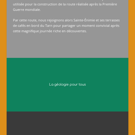
utilisée pour la construction de la route réalisée après la Première
Guerre mondiale.
Par cette route, nous rejoignons alors Sainte-Énimie et ses terrasses
de cafés en bord du Tarn pour partager un moment convivial après
cette magnifique journée riche en découvertes.
La géologie pour tous