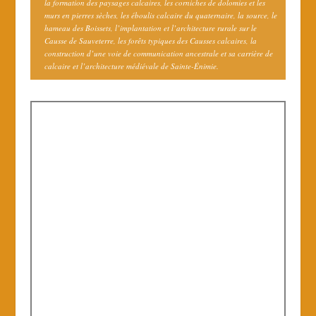
la formation des paysages calcaires, les corniches de dolomies et les
murs en pierres sèches, les éboulis calcaire du quaternaire, la source, le
hameau des Boissets, l’implantation et l’architecture rurale sur le
Causse de Sauveterre, les forêts typiques des Causses calcaires, la
construction d’une voie de communication ancestrale et sa carrière de
calcaire et l’architecture médiévale de Sainte-Énimie.