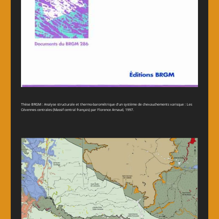
Thèse BRGM : Analyse structurale et thermo-barométrique d'un système de chevauchements varisque : Les
Cévennes centrales (Massif central français) par Florence Arnaud, 1997.