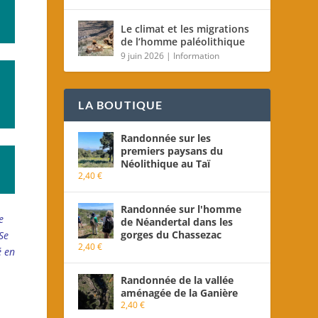
Le climat et les migrations
de l’homme paléolithique
9 juin 2026
|
Information
LA BOUTIQUE
Randonnée sur les
premiers paysans du
Néolithique au Taï
2,40
€
Randonnée sur l'homme
e
de Néandertal dans les
gorges du Chassezac
Se
2,40
€
é en
Randonnée de la vallée
aménagée de la Ganière
2,40
€