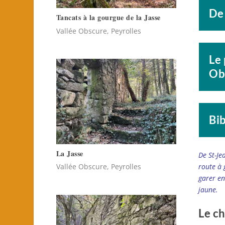
De
Tancats à la gourgue de la Jasse
Vallée Obscure, Peyrolles
Le 
Ob
Bib
La Jasse
De St-Je
route à 
Vallée Obscure, Peyrolles
garer en
jaune.
Le c