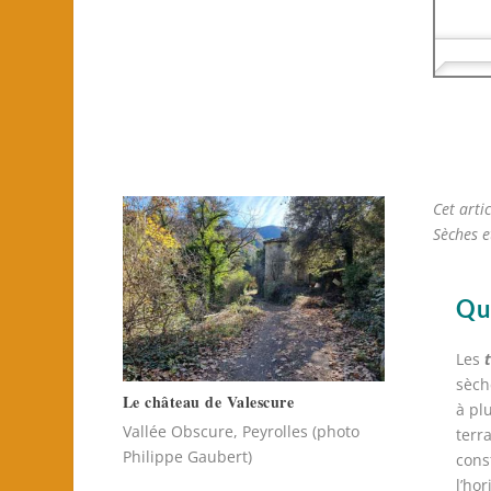
Cet arti
Sèches e
Qu'
Les
sèc
Le château de Valescure
à pl
Vallée Obscure, Peyrolles (photo
terr
Philippe Gaubert)
cons
l’ho