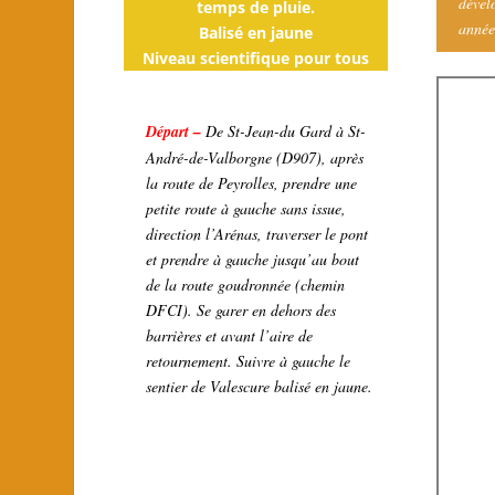
dével
temps de pluie.
année
Balisé en jaune
Niveau scientifique pour tous
Départ –
De St-Jean-du Gard à St-
André-de-Valborgne (D907), après
la route de Peyrolles, prendre une
petite route à gauche sans issue,
direction l’Arénas, traverser le pont
et prendre à gauche jusqu’au bout
de la route goudronnée (chemin
DFCI). Se garer en dehors des
barrières et avant l’aire de
retournement. Suivre à gauche le
sentier de Valescure balisé en jaune.