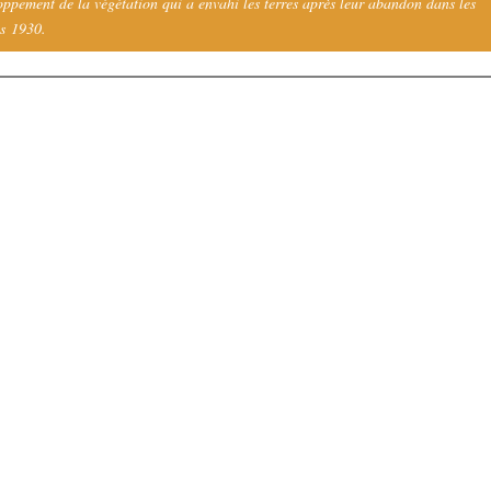
oppement de la végétation qui a envahi les terres après leur abandon dans les
s 1930.