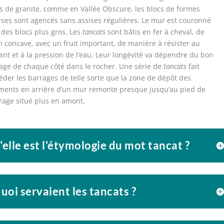
as de granite, comme en Vallée Obscure, les blocs de formes
rses sont agencés sans assises régulières. Le mur est couronné
 des blocs plus gros. Les
tancats
sont bâtis en fer à cheval, de
n concave, avec un fruit important, de manière à résister au
ant et à la pression de l’eau. Leur longévité va dépendre du bon
age de chaque côté dans le rocher. Une série de
tancats
fait
éder les barrages de telle sorte que la zone de dépôt des
iments en arrière d’un mur remonte presque jusqu’au pied de
vrage situé plus en amont.
elle est l'étymologie du mot tancat ?
uoi servaient les tancats ?