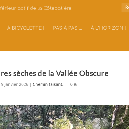
férieur actif de la Côtepatière
À BICYCLETTE !
PAS À PAS …
À L’HORIZON !
res sèches de la Vallée Obscure
19 janvier 2026
|
Chemin faisant...
|
0