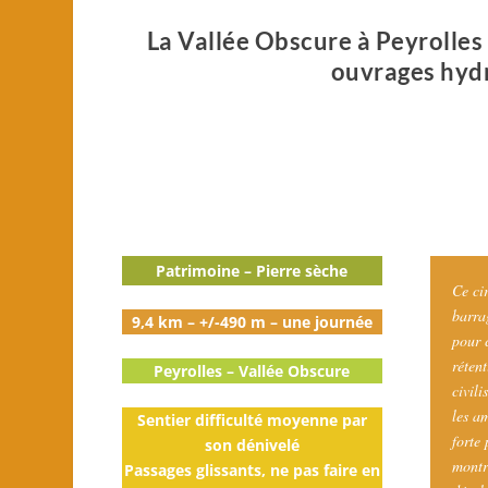
La Vallée Obscure à Peyrolles 
ouvrages hydr
Patrimoine – Pierre sèche
Ce ci
barrag
9,4 km – +/-490 m – une journée
pour 
réten
Peyrolles – Vallée Obscure
civili
les a
Sentier difficulté moyenne par
forte 
son dénivelé
montre
Passages glissants, ne pas faire en