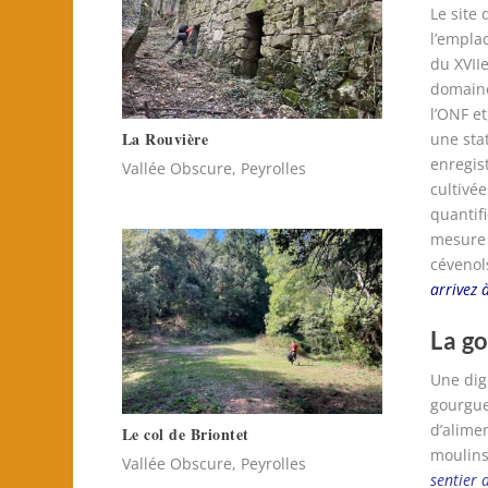
Le site
l’empla
du XVIIe
domaine
l’ONF et
La Rouvière
une sta
enregis
Vallée Obscure, Peyrolles
cultivé
quantif
mesure 
cévenols
arrivez 
La go
Une dig
gourgue
d’alime
Le col de Briontet
moulin
Vallée Obscure, Peyrolles
sentier 