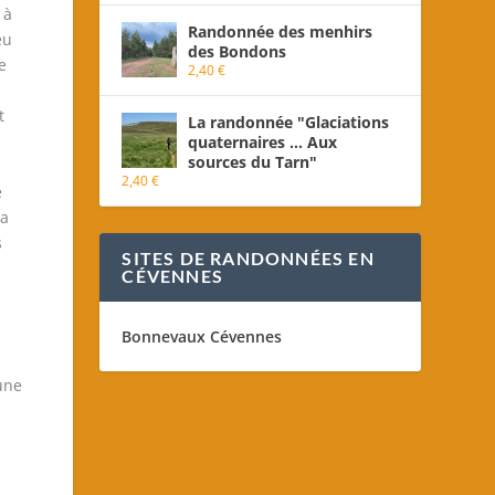
 à
Randonnée des menhirs
eu
des Bondons
e
2,40
€
t
La randonnée "Glaciations
quaternaires ... Aux
sources du Tarn"
2,40
€
e
la
s
SITES DE RANDONNÉES EN
CÉVENNES
Bonnevaux Cévennes
une