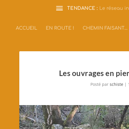
TENDANCE :
Le réseau in
ACCUEIL
EN ROUTE !
CHEMIN FAISANT…
Les ouvrages en pier
Posté par
schiste
|