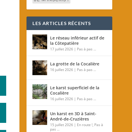
LES ARTICLES RÉCENTS
Le réseau inférieur actif de
la Côtepatière
17 juillet 2026
|
Pas à pas ...
La grotte de la Cocalière
16 juillet 2026
|
Pas à pas ...
Le karst superficiel de la
Cocalière
16 juillet 2026
|
Pas à pas ...
Un karst en 3D à Saint-
André-de-Cruzières
15 juillet 2026
|
En route !
,
Pas à
pas ...