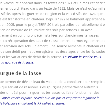
 de Valescure apparaît dans les textes dès 1321 et un mas est décrit
cement du château dans un texte de 1552. Mais ce n’est qu’au mili
 siècle, après les guerres de religion et la Paix d’Alès de 1626 que l
 est transformé en château. Depuis 1922 le bâtiment appartient à
, en 2005, pour le projet TERRISC trois parcelles de ruissellement e
tion de mesure de l’humidité des sols par sondes TDR avec
trement en continu ont été installées sur d’anciennes terrasses
es. La récupération des eaux de ruissellement permet également d
ier l’érosion des sols. En amont, une source alimente le château et 
de son débit permet d’enregistrer les décalages entre les épisode
 et les variations de débit de la source.
En suivant le sentier, vous
à la gourgue de la Jasse.
urgue de la Jasse
ue permet de dévier l’eau du valat et de la canaliser pour remplir 
 qui servait de réservoir. Ces gourgues permettaient autrefois
nter un béal pour irriguer les terrasses ou faire fonctionner des
s.
Après l’avoir exploré, revenir sur vos pas et emprunter à gauche le
de Valescure en suivant le PR balisé en jaune.