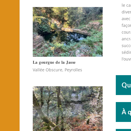
le c
dive
avec
faço
cour
ancr
succ
séd
l’ou
La gourgue de la Jasse
Vallée Obscure, Peyrolles
Qu'
À q