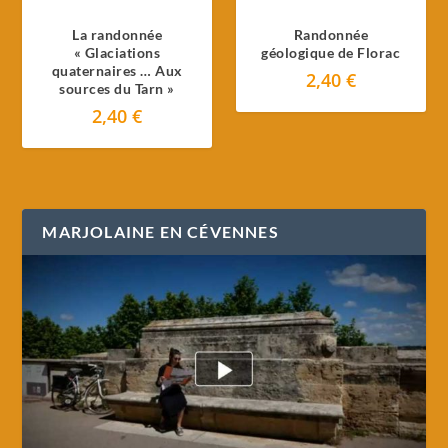
La randonnée
Randonnée
« Glaciations
géologique de Florac
quaternaires … Aux
2,40
€
sources du Tarn »
2,40
€
MARJOLAINE EN CÉVENNES