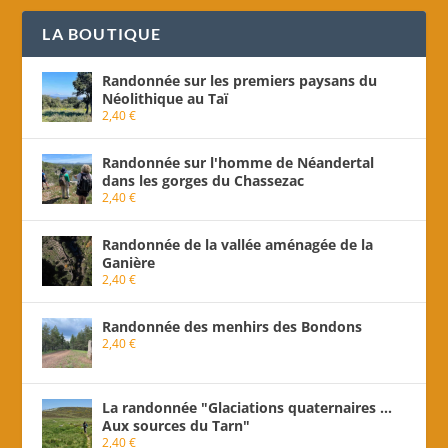
LA BOUTIQUE
Randonnée sur les premiers paysans du
Néolithique au Taï
2,40
€
Randonnée sur l'homme de Néandertal
dans les gorges du Chassezac
2,40
€
Randonnée de la vallée aménagée de la
Ganière
2,40
€
Randonnée des menhirs des Bondons
2,40
€
La randonnée "Glaciations quaternaires ...
Aux sources du Tarn"
2,40
€