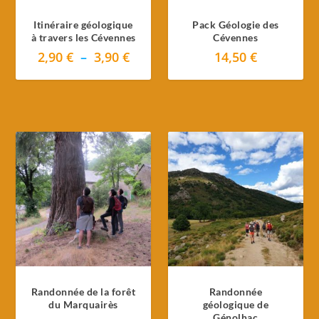
Itinéraire géologique
Pack Géologie des
à travers les Cévennes
Cévennes
P
2,90
€
–
3,90
€
14,50
€
l
a
g
e
d
e
p
r
i
x
:
2
,
Randonnée de la forêt
Randonnée
9
du Marquairès
géologique de
0
Génolhac